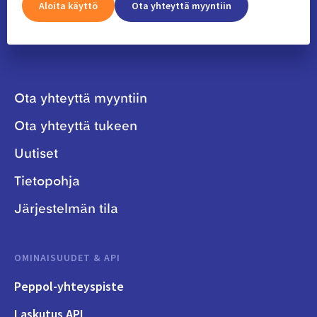
Aloita käyttö
Ota yhteyttä myyntiin
Ota yhteyttä myyntiin
Ota yhteyttä tukeen
Uutiset
Tietopohja
Järjestelmän tila
OMINAISUUDET & API
Peppol-yhteyspiste
Laskutus API