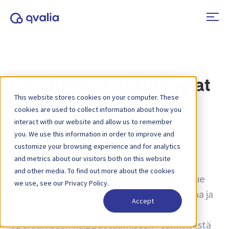
Tapahtumat, teknologiat
This website stores cookies on your computer. These
ja suuntaukset
cookies are used to collect information about how you
interact with our website and allow us to remember
you. We use this information in order to improve and
Tag:
VAN
customize your browsing experience and for analytics
and metrics about our visitors both on this website
Näkemyksiä liiketoimista, teknologioista ja
and other media. To find out more about the cookies
trendeistä sekä uutisia tuotepäivityksistä. Lue
we use, see our Privacy Policy.
lisää siitä, miten prosesseja voidaan parantaa ja
Accept
miten transaktiotietoja voidaan käyttää
operatiiviseen huippuosaamiseen - sähköisestä