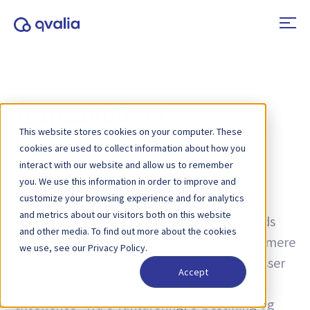
Transaktioner,
This website stores cookies on your computer. These
teknologier og trends
cookies are used to collect information about how you
interact with our website and allow us to remember
you. We use this information in order to improve and
Tag:
VAN
customize your browsing experience and for analytics
and metrics about our visitors both on this website
Indsigt i transaktioner, teknologier og trends
and other media. To find out more about the cookies
samt nyheder om produktopdateringer. Få mere
we use, see our Privacy Policy.
at vide om, hvordan du kan forbedre processer
Accept
og bruge transaktionsdata til operationel
excellence - fra e-fakturering, e-bestilling og