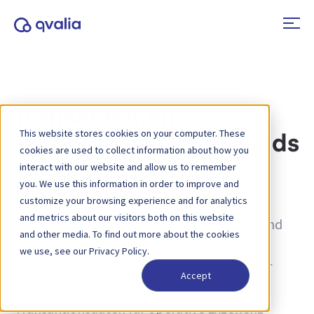
Transaktionen,
This website stores cookies on your computer. These
Technologien und Trends
cookies are used to collect information about how you
interact with our website and allow us to remember
you. We use this information in order to improve and
Tag:
VAN
customize your browsing experience and for analytics
and metrics about our visitors both on this website
Einblicke in Transaktionen, Technologien und
and other media. To find out more about the cookies
Trends sowie Neuigkeiten zu
we use, see our Privacy Policy.
Produktaktualisierungen. Erfahren Sie mehr
Accept
darüber, wie Sie Prozesse verbessern und
Transaktionsdaten für operative Exzellenz