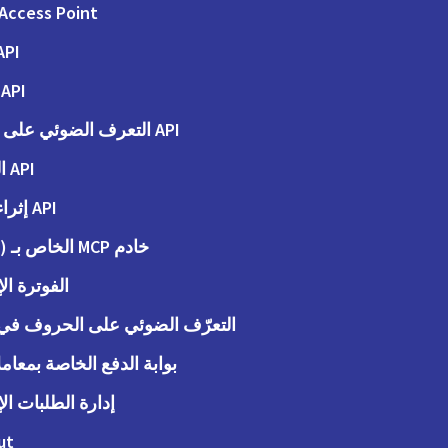
Access Point
API الفوت
API الطلبات
API التعرف الضوئي على الحروف
API المحاسبة
API إثراء البيانات
خادم MCP الخاص بـ (Peppol)
الفوترة الإ
التعرّف الضوئي على الحروف في ا
بوابة الدفع الخاصة بمعاملات
إدارة الطلبات الإ
ut