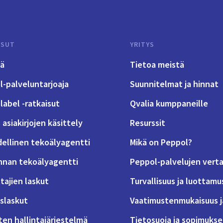
ISUT
YRITYS
tä
Tietoa meistä
-palveluntarjoaja
Suunnitelmat ja hinnat
label -ratkaisut
Qvalia kumppaneille
 asiakirjojen käsittely
Resurssit
dellinen tekoälyagentti
Mikä on Peppol?
nnan tekoälyagentti
Peppol-palvelujen verta
tajien laskut
Turvallisuus ja luottamu
slaskut
Vaatimustenmukaisuus j
ten hallintajärjestelmä
Tietosuoja ja sopimukse