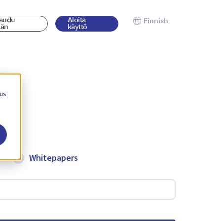
jaudu
Aloita
Finnish
ään
käyttö
 us
Whitepapers