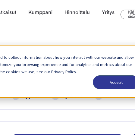
tkaisut
Kumppani
Hinnoittelu
Yritys
Kir
sis
 to collect information about how you interact with our website and allow
stomize your browsing experience and for analytics and metrics about our
the cookies we use, see our Privacy Policy.
Accept
Oppaat
Työkalut
Webinaarit