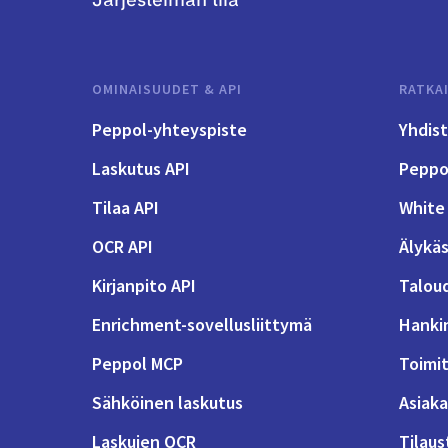
Järjestelmän tila
OMINAISUUDET & API
RATKA
Peppol-yhteyspiste
Yhdis
Laskutus API
Peppol
Tilaa API
White 
OCR API
Älykäs
Kirjanpito API
Talou
Enrichment-sovellusliittymä
Hanki
Peppol MCP
Toimit
Sähköinen laskutus
Asiaka
Laskujen OCR
Tilaus