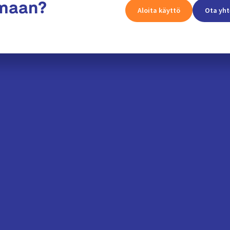
amaan?
Aloita käyttö
Ota yht