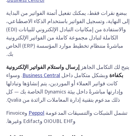
ببضع نقرات فقط، يمكنك تفعيل أتمتة الفواتير من البداية
إلى النهاية، وتسجيل الفواتير باستخدام الذكاء الاصطناعي،
والاستفادة من إمكانيات التبادل الإلكتروني للبيانات (EDI)
الكاملة لتبادل مجموعة كاملة من الفواتير الإلكترونية
مباشرةً من
نظام تخطيط موارد المؤسسة (ERP)
الخاص
بك
.
يتيح لك التكامل الجاهز
إرسال واستلام الفواتير الإلكترونية
بكفاءة
وبشكل متكامل داخل
Business Central
. وسواء
كانت فواتير العملاء أو الموردين، يتم إنشاؤها وتبادلها
وإدارتها مباشرةً داخل بيئة Dynamics الخاصة بك — كل
ذلك مدعوم بتقنية إدارة المعاملات الرائدة من Qvalia.
تشمل الشبكات والتنسيقات المدعومة
Peppol
وFinvoice
وOIOUBL EHF وEdifact وغيرها.