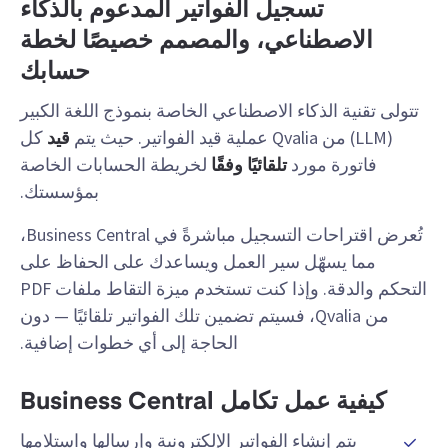
تسجيل الفواتير المدعوم بالذكاء
الاصطناعي، والمصمم خصيصًا لخطة
حسابك
تتولى تقنية الذكاء الاصطناعي الخاصة بنموذج اللغة الكبير
(LLM) من Qvalia عملية قيد الفواتير. حيث يتم
قيد
كل
فاتورة مورد
تلقائيًا وفقًا
لخريطة الحسابات الخاصة
بمؤسستك.
تُعرض اقتراحات التسجيل مباشرةً في Business Central،
مما يسهّل سير العمل ويساعدك على الحفاظ على
التحكم والدقة. وإذا كنت تستخدم ميزة التقاط ملفات PDF
من Qvalia، فسيتم تضمين تلك الفواتير تلقائيًا — دون
الحاجة إلى أي خطوات إضافية.
كيفية عمل تكامل Business Central
يتم إنشاء الفواتير الإلكترونية وإرسالها واستلامها