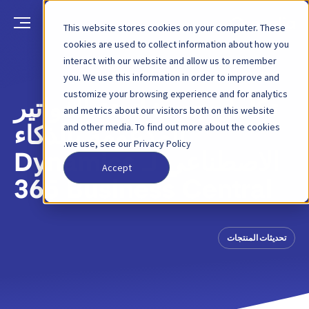
This website stores cookies on your computer. These
cookies are used to collect information about how you
interact with our website and allow us to remember
العودة
منشور مدونة
10 أبريل 2025
you. We use this information in order to improve and
customize your browsing experience and for analytics
تكامل جديد: أتمتة الفواتير
and metrics about our visitors both on this website
and other media. To find out more about the cookies
المدعومة بالذكاء
we use, see our Privacy Policy.
الاصطناعي لـ Dynamics
Accept
365 Business Central
تحديثات المنتجات