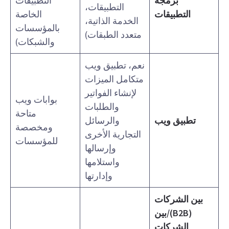
برمجة
التطبيقات
التطبيقات،
التطبيقات
الخاصة
الخدمة الذاتية،
بالمؤسسات
متعدد الطبقات)
والشبكات)
نعم، تطبيق ويب
متكامل الميزات
لإنشاء الفواتير
بوابات ويب
والطلبات
متاحة
تطبيق ويب
والرسائل
ومخصصة
التجارية الأخرى
للمؤسسات
وإرسالها
واستلامها
وإدارتها
بين الشركات
(B2B)/بين
الشركات