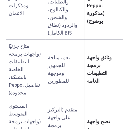
والطلبات،
Peppol
ومذكرات
والكتالوج،
(مذكورة
الائتمان
والشحن،
بوضوح)
والردود (نطاق
BIS الكامل)
متاح جزئيًا
(واجهات برمجة
وثائق واجهة
نعم، متاحة
التطبيقات
برمجة
للجمهور
الخاصة
التطبيقات
وموجهة
بالشبكة،
العامة
للمطورين
تفاصيل Peppol
محدودة)
المستوى
متقدم (التركيز
المتوسط
على واجهة
نضج واجهة
(واجهات برمجة
برمجة