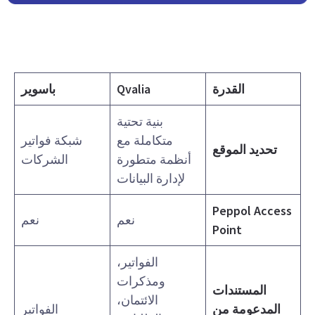
القدرة
Qvalia
باسوير
بنية تحتية
متكاملة مع
شبكة فواتير
تحديد الموقع
أنظمة متطورة
الشركات
لإدارة البيانات
Peppol Access
نعم
نعم
Point
الفواتير،
ومذكرات
المستندات
الائتمان،
المدعومة من
الفواتير