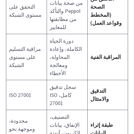
من صحة بيانات
الصحة
التحقق على
Peppol والتأكد
(المخطط
مستوى الشبكة
من مطابقتها
وقواعد العمل)
للمعايير
دورة الحياة
الكاملة، وإعادة
مراقبة التسليم
المراقبة الفنية
المحاولة،
على مستوى
ومعالجة
الشبكة
الأخطاء
سجل تدقيق
التدقيق
كامل، ISO
ISO 27001
والامتثال
27001
التصنيف،
محدودة،
طبقة إثراء
الإنفاق، بيانات
وموجهة نحو
البيانات
الكربون، أتمتة