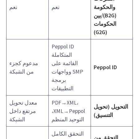
والحكومة
نعم
نعم
(B2G)/بين
الحكومات
(G2G)
Peppol ID
المتكاملة
القائمة على
مدعوم كجزء
Peppol ID
SMP وواجهات
من الشبكة
برمجة
التطبيقات
PDF→XML،
معدل تحويل
التحويل (تحويل
XML→Peppol،
مرتفع داخل
التنسيق)
التوحيد المنظم
الشبكة
التحقق الكامل
التحقق من