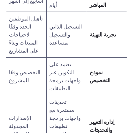
أسابيع إلى أشهر
المباشر
أيام
تأهيل الموظفين
التسجيل الذاتي
الجدد وفقًا
تجربة التهيئة
والتسجيل
لاحتياجات
بمساعدة
المبيعات وبناءً
على المشاريع
يعتمد على
نموذج
التكوين عبر
التخصيص وفقًا
التخصيص
واجهات برمجة
للمشروع
التطبيقات
تحديثات
مستمرة مع
واجهات برمجة
الإصدارات
إدارة التغيير
تطبيقات
المجدولة
والتحديثات