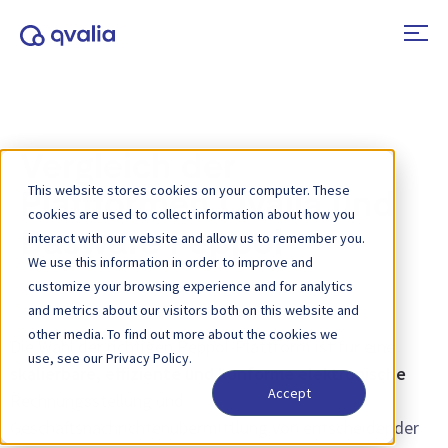
Vergleich der
This website stores cookies on your computer. These
Plattformen Qvalia und
cookies are used to collect information about how you
Basware Peppol
interact with our website and allow us to remember you.
We use this information in order to improve and
customize your browsing experience and for analytics
and metrics about our visitors both on this website and
other media. To find out more about the cookies we
Die Wahl der richtigen Peppol-Plattform ist für eine
use, see our Privacy Policy.
skalierbare, effiziente und konforme elektronische
Accept
Rechnungsstellung und
Geschäftsnachrichtenübermittlung von entscheidender