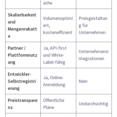
äche
Skalierbarkeit
Volumenoptimi
Preisgestaltun
und
ert,
g für
Mengenrabatt
kosteneffizient
Unternehmen
e
Partner /
Ja, API-first
Unternehmensi
Plattformnutz
und White-
ntegrationen
ung
Label-fähig
Entwickler-
Ja, Online-
Selbstregistri
Nein
Anmeldung
erung
Preistranspare
Öffentliche
Undurchsichtig
nz
Pläne