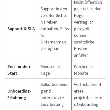
Nicht öffentlich
Support in den
gelistet. In der
veröffentlichte
Regel
n Preisen
vertraglich
Support & SLA
enthalten; SLAs
geregelt,
für
können
Unternehmen
zusätzliche
verfügbar
Kosten
anfallen.
Zeit für den
Minuten bis
Wochen bis
Start
Tage
Monate
Selbstbedienun
Vertriebsorienti
Onboarding-
g und
ertes,
Erfahrung
unterstützte
projektbasierte
Einarbeitung
s Onboarding