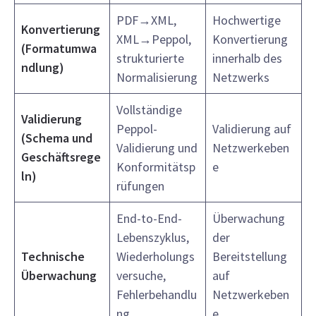
PDF→XML,
Hochwertige
Konvertierung
XML→Peppol,
Konvertierung
(Formatumwa
strukturierte
innerhalb des
ndlung)
Normalisierung
Netzwerks
Vollständige
Validierung
Peppol-
Validierung auf
(Schema und
Validierung und
Netzwerkeben
Geschäftsrege
Konformitätsp
e
ln)
rüfungen
End-to-End-
Überwachung
Lebenszyklus,
der
Technische
Wiederholungs
Bereitstellung
Überwachung
versuche,
auf
Fehlerbehandlu
Netzwerkeben
ng
e