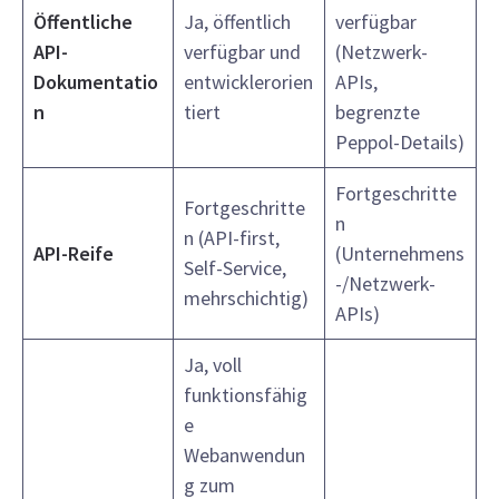
Öffentliche
Ja, öffentlich
verfügbar
API-
verfügbar und
(Netzwerk-
Dokumentatio
entwicklerorien
APIs,
n
tiert
begrenzte
Peppol-Details)
Fortgeschritte
Fortgeschritte
n
n (API-first,
API-Reife
(Unternehmens
Self-Service,
-/Netzwerk-
mehrschichtig)
APIs)
Ja, voll
funktionsfähig
e
Webanwendun
g zum