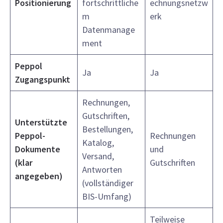
Positionierung
fortschrittliche
echnungsnetzw
m
erk
Datenmanage
ment
Peppol
Ja
Ja
Zugangspunkt
Rechnungen,
Gutschriften,
Unterstützte
Bestellungen,
Peppol-
Rechnungen
Katalog,
Dokumente
und
Versand,
(klar
Gutschriften
Antworten
angegeben)
(vollständiger
BIS-Umfang)
Teilweise