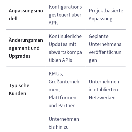
Konfigurations
Anpassungsmo
Projektbasierte
gesteuert über
dell
Anpassung
APIs
Kontinuierliche
Geplante
Änderungsman
Updates mit
Unternehmens
agement und
abwärtskompa
veröffentlichun
Upgrades
tiblen APIs
gen
KMUs,
Großunterneh
Unternehmen
Typische
men,
in etablierten
Kunden
Plattformen
Netzwerken
und Partner
Unternehmen
bis hin zu