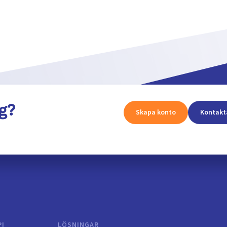
g?
Skapa konto
Kontakt
PI
LÖSNINGAR