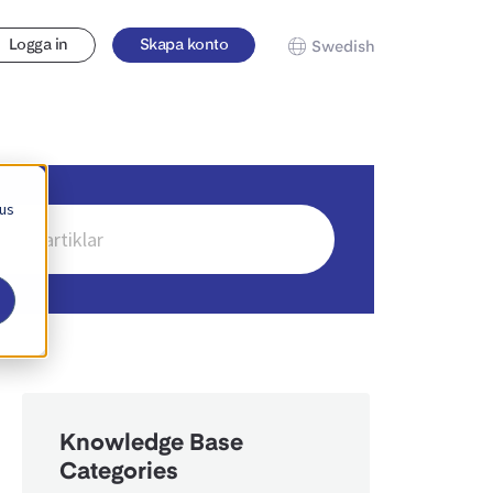
Logga in
Skapa konto
Swedish
 us
ch
Knowledge Base
Categories