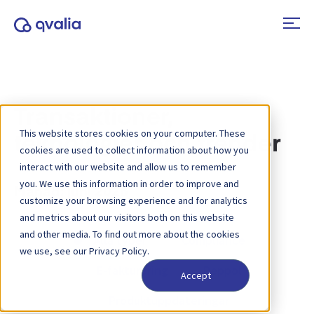
Transaktioner,
This website stores cookies on your computer. These
teknologier och trender
cookies are used to collect information about how you
interact with our website and allow us to remember
you. We use this information in order to improve and
Månad:
juni 2026
customize your browsing experience and for analytics
and metrics about our visitors both on this website
and other media. To find out more about the cookies
Alla typer
Compliance
we use, see our Privacy Policy.
E-fakturering
Peppol
Accept
Produktuppdateringar