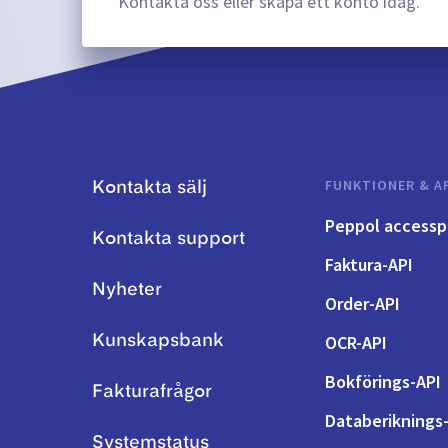
Kontakta oss eller skapa ett konto idag.
FUNKTIONER & A
Kontakta sälj
Peppol accessp
Kontakta support
Faktura-API
Nyheter
Order-API
OCR-API
Kunskapsbank
Bokförings-API
Fakturafrågor
Databeriknings
Systemstatus