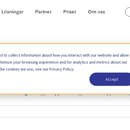
Lösningar
Partner
Priser
Om oss
teknologier och tren
 to collect information about how you interact with our website and allow
stomize your browsing experience and for analytics and metrics about our
the cookies we use, see our Privacy Policy.
Accept
E-fakturering
Peppol
Produktuppdaterin