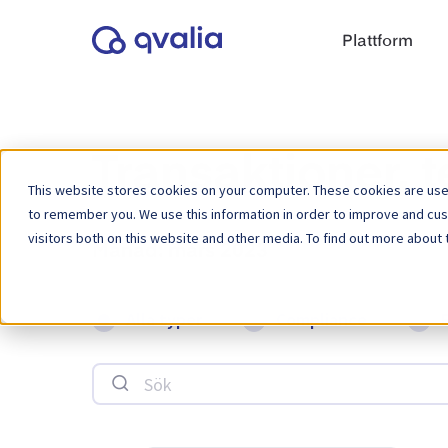
Plattform
Transaktioner, 
This website stores cookies on your computer. These cookies are used
to remember you. We use this information in order to improve and cu
visitors both on this website and other media. To find out more about 
Månad:
mars 2023
Alla typer
Compliance
Sök