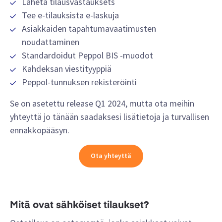
Lähetä tilausvastaukset
s
Tee e-tilauksista e-laskuja
Asiakkaiden tapahtumavaatimusten
noudattaminen
Standardoidut Peppol BIS -muodot
Kahdeksan viestityyppiä
Peppol-tunnuksen rekisteröinti
Se on asetettu release Q1 2024, mutta ota meihin
yhteyttä jo tänään saadaksesi lisätietoja ja turvallisen
ennakkopääsyn.
Ota yhteyttä
Mitä ovat sähköiset tilaukset?