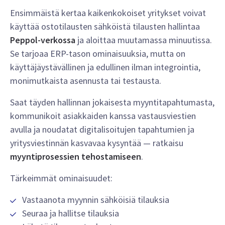
Ensimmäistä kertaa kaikenkokoiset yritykset voivat
käyttää ostotilausten sähköistä tilausten hallintaa
Peppol-verkossa
ja aloittaa muutamassa minuutissa.
Se tarjoaa ERP-tason ominaisuuksia, mutta on
käyttäjäystävällinen ja edullinen ilman integrointia,
monimutkaista asennusta tai testausta.
Saat täyden hallinnan jokaisesta myyntitapahtumasta,
kommunikoit asiakkaiden kanssa vastausviestien
avulla ja noudatat digitalisoitujen tapahtumien ja
yritysviestinnän kasvavaa kysyntää — ratkaisu
myyntiprosessien tehostamiseen
.
Tärkeimmät ominaisuudet:
Vastaanota myynnin sähköisiä tilauksia
Seuraa ja hallitse tilauksia