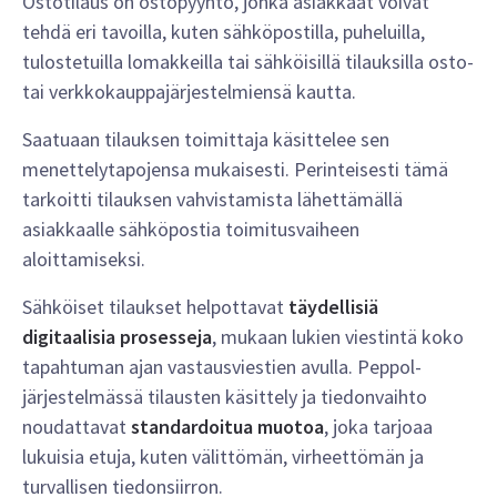
Ostotilaus on ostopyyntö, jonka asiakkaat voivat
tehdä eri tavoilla, kuten sähköpostilla, puheluilla,
tulostetuilla lomakkeilla tai sähköisillä tilauksilla osto-
tai verkkokauppajärjestelmiensä kautta.
Saatuaan tilauksen toimittaja käsittelee sen
menettelytapojensa mukaisesti. Perinteisesti tämä
tarkoitti tilauksen vahvistamista lähettämällä
asiakkaalle sähköpostia toimitusvaiheen
aloittamiseksi.
Sähköiset tilaukset helpottavat
täydellisiä
digitaalisia prosesseja
, mukaan lukien viestintä koko
tapahtuman ajan vastausviestien avulla. Peppol-
järjestelmässä tilausten käsittely ja tiedonvaihto
noudattavat
standardoitua muotoa
, joka tarjoaa
lukuisia etuja, kuten välittömän, virheettömän ja
turvallisen tiedonsiirron.