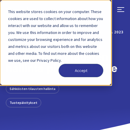
This website stores cookies on your computer. These
cookies are used to collect information about how you
interact with our website and allow us to remember
TAKAISIN
BLOGIKIRJOITUS
29. MARRASKUUTA 2023
you. We use this information in order to improve and
customize your browsing experience and for analytics
Tulossa pian: Täysi
and metrics about our visitors both on this website
and other media. To find out more about the cookies
sähköisten tilausten
we use, see our Privacy Policy.
hallinta pienyrityksille
Accept
Sähköisten tilausten hallinta
Tuotepäivitykset