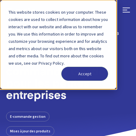
This website stores cookies on your computer. These
cookies are used to collect information about how you
interact with our website and allow us to remember
RETOUR
ARTICLE DE BLOG
29 NOVEMBRE, 2023
you. We use this information in order to improve and
customize your browsing experience and for analytics
Bientôt disponible :
and metrics about our visitors both on this website
and other media. To find out more about the cookies
Suite complète E-
we use, see our Privacy Policy.
commande Gestion
Accept
pour les petites
entreprises
E-commande gestion
Mises à jour des produits