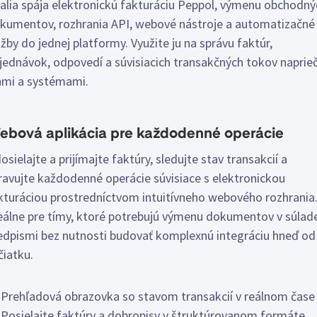
alia spája elektronickú fakturáciu Peppol, výmenu obchodný
kumentov, rozhrania API, webové nástroje a automatizačné
užby do jednej platformy. Využite ju na správu faktúr,
jednávok, odpovedí a súvisiacich transakčných tokov naprie
hmi a systémami.
ebová aplikácia pre každodenné operácie
osielajte a prijímajte faktúry, sledujte stav transakcií a
ravujte každodenné operácie súvisiace s elektronickou
kturáciou prostredníctvom intuitívneho webového rozhrania
eálne pre tímy, ktoré potrebujú výmenu dokumentov v súlad
edpismi bez nutnosti budovať komplexnú integráciu hneď od
čiatku.
Prehľadová obrazovka so stavom transakcií v reálnom čase
Posielajte faktúry a dobropisy v štruktúrovanom formáte