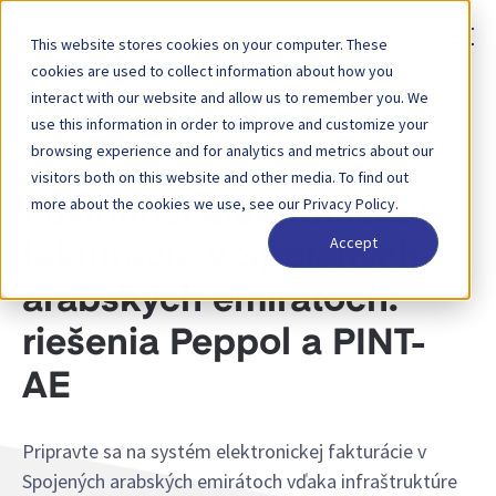
This website stores cookies on your computer. These
cookies are used to collect information about how you
interact with our website and allow us to remember you. We
use this information in order to improve and customize your
SPOJENÉ ARABSKÉ EMIRÁTY — POVINNOSŤ VYSTAVOVAŤ
browsing experience and for analytics and metrics about our
ELEKTRONICKÉ FAKTÚRY
visitors both on this website and other media. To find out
more about the cookies we use, see our Privacy Policy.
Povinnosť elektronickej
Accept
fakturácie v Spojených
arabských emirátoch:
riešenia Peppol a PINT-
AE
Pripravte sa na systém elektronickej fakturácie v
Spojených arabských emirátoch vďaka infraštruktúre