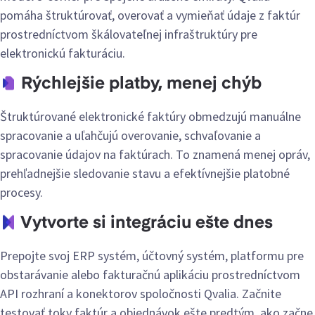
pomáha štruktúrovať, overovať a vymieňať údaje z faktúr
prostredníctvom škálovateľnej infraštruktúry pre
elektronickú fakturáciu.
Rýchlejšie platby, menej chýb
Štruktúrované elektronické faktúry obmedzujú manuálne
spracovanie a uľahčujú overovanie, schvaľovanie a
spracovanie údajov na faktúrach. To znamená menej opráv,
prehľadnejšie sledovanie stavu a efektívnejšie platobné
procesy.
Vytvorte si integráciu ešte dnes
Prepojte svoj ERP systém, účtovný systém, platformu pre
obstarávanie alebo fakturačnú aplikáciu prostredníctvom
API rozhraní a konektorov spoločnosti Qvalia. Začnite
testovať toky faktúr a objednávok ešte predtým, ako začne