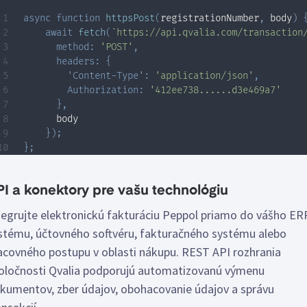
async
function
httpsPost
(
registrationNumber
,
 body
)
await
fetch
(
`
https://api.qvalia.com/transaction
method
:
'POST'
,
headers
:
{
'Content-Type'
:
'application/json'
,
Authorization
:
'412ee738......d3e469a7'
}
,
      body

}
)
;
}
;
I a konektory pre vašu technológiu
tegrujte elektronickú fakturáciu Peppol priamo do vášho ER
stému, účtovného softvéru, fakturačného systému alebo
acovného postupu v oblasti nákupu. REST API rozhrania
oločnosti Qvalia podporujú automatizovanú výmenu
kumentov, zber údajov, obohacovanie údajov a správu