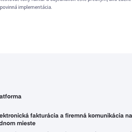
povinná implementácia.
latforma
ektronická fakturácia a firemná komunikácia n
ednom mieste