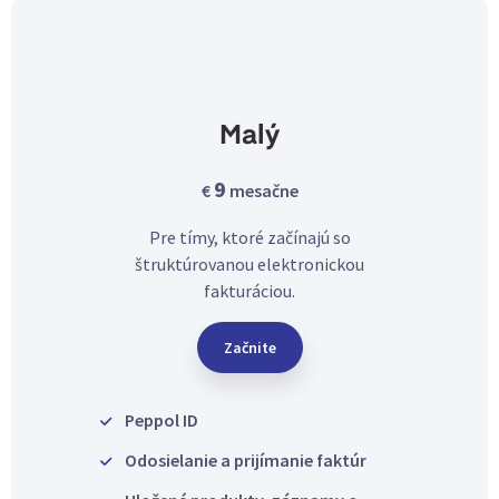
Malý
9
€
mesačne
Pre tímy, ktoré začínajú so
štruktúrovanou elektronickou
fakturáciou.
Začnite
Peppol ID
Odosielanie a prijímanie faktúr