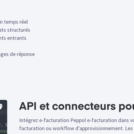
en temps réel
ats structurés
nts entrants
ages de réponse
API et connecteurs pou
Intégrez e-facturation Peppol e-facturation dans vo
r
,
 body
)
{
facturation ou workflow d'approvisionnement. Les
ansaction/
${
registrationNumber
}
/invoices/outgoing
`
,
{