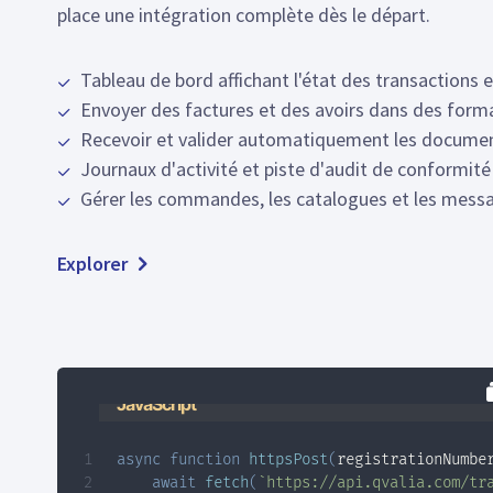
place une intégration complète dès le départ.
Tableau de bord affichant l'état des transactions 
Envoyer des factures et des avoirs dans des form
Recevoir et valider automatiquement les docume
Journaux d'activité et piste d'audit de conformité
Gérer les commandes, les catalogues et les mess
Explorer
JavaScript
async
function
httpsPost
(
registrationNumbe
await
fetch
(
`
https://api.qvalia.com/tr