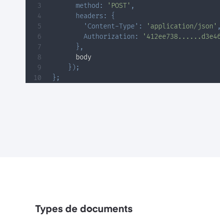
method
:
'POST'
,
headers
:
{
'Content-Type'
:
'application/json'
Authorization
:
'412ee738......d3e4
}
,
      body

}
)
;
}
;
Types de documents