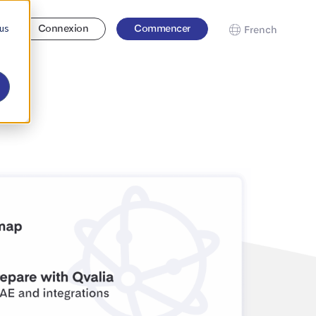
 us
se
Connexion
Commencer
French