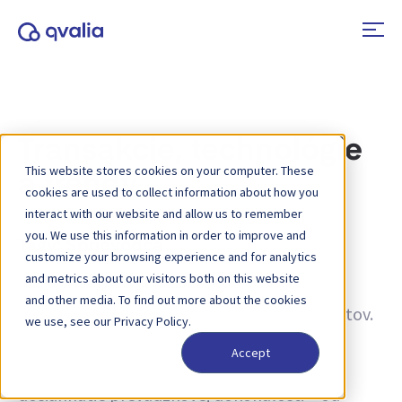
Transakcie, technológie
This website stores cookies on your computer. These
a trendy
cookies are used to collect information about how you
interact with our website and allow us to remember
you. We use this information in order to improve and
Tagy:
Sprievodca
customize your browsing experience and for analytics
and metrics about our visitors both on this website
Informácie o transakciách, technológiách a
and other media. To find out more about the cookies
trendoch a novinky o aktualizáciách produktov.
we use, see our Privacy Policy.
Získajte viac informácií o tom, ako zlepšiť
Accept
procesy a ako využiť transakčné údaje na
dosiahnutie prevádzkovej dokonalosti – od