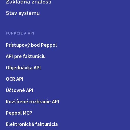
Základňa znalostí
Stav systému
FUNKCIE A API
Prístupový bod Peppol
API pre fakturáciu
Objednávka API
OCR API
Účtovné API
Rozšírené rozhranie API
Peppol MCP
Elektronická fakturácia