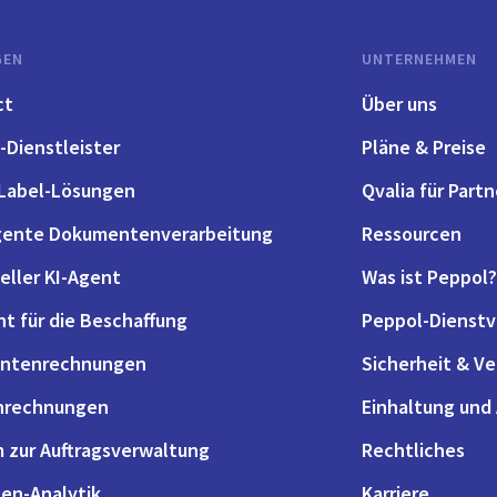
GEN
UNTERNEHMEN
ct
Über uns
-Dienstleister
Pläne & Preise
Label-Lösungen
Qvalia für Partn
igente Dokumentenverarbeitung
Ressourcen
eller KI-Agent
Was ist Peppol?
nt für die Beschaffung
Peppol-Dienstv
antenrechnungen
Sicherheit & V
nrechnungen
Einhaltung und
 zur Auftragsverwaltung
Rechtliches
en-Analytik
Karriere