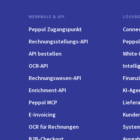
MERKMALE & API
LÖSUN
Peppol Zugangspunkt
Conne
Rechnungsstellungs-API
Peppol
API bestellen
White-
OCR-API
Intell
Rechnungswesen-API
Finanzi
Enrichment-API
KI-Age
Peppol MCP
Liefer
E-Invoicing
Kunde
OCR für Rechnungen
System
B2B-Checkout
Ausgab