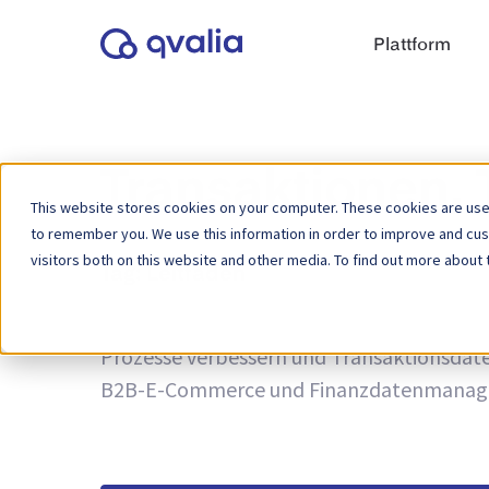
Plattform
Transaktionen,
This website stores cookies on your computer. These cookies are used
to remember you. We use this information in order to improve and cu
visitors both on this website and other media. To find out more about 
Tag:
Leitfaden
Einblicke in Transaktionen, Technologien 
Prozesse verbessern und Transaktionsdaten
B2B-E-Commerce und Finanzdatenmanag