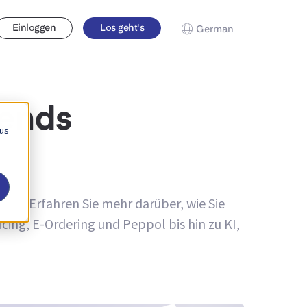
Einloggen
Los geht's
German
rends
 us
gen. Erfahren Sie mehr darüber, wie Sie
ing, E-Ordering und Peppol bis hin zu KI,