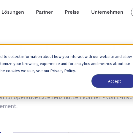
Lösungen
Partner
Preise
Unternehmen
 Technologien und T
 to collect information about how you interact with our website and allow
stomize your browsing experience and for analytics and metrics about our
the cookies we use, see our Privacy Policy.
Accept
und Trends sowie Neuigkeiten zu Produktaktualisierun
 für operative Exzellenz nutzen können - von E-Invoic
ement.