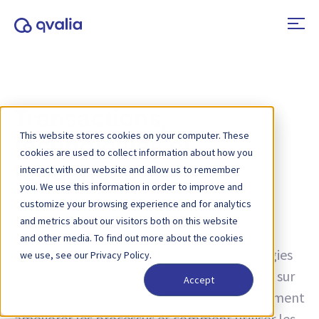
Transactions,
This website stores cookies on your computer. These
technologies et
cookies are used to collect information about how you
tendances
interact with our website and allow us to remember
you. We use this information in order to improve and
customize your browsing experience and for analytics
and metrics about our visitors both on this website
Tag :
Guide
and other media. To find out more about the cookies
Des idées sur les transactions, les technologies
we use, see our Privacy Policy.
et les tendances, ainsi que des informations sur
Accept
les mises à jour de produits. Découvrez comment
améliorer les processus et comment utiliser les