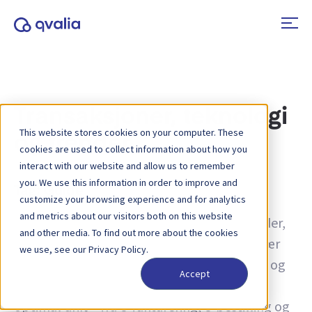
Transaksjoner, teknologi
This website stores cookies on your computer. These
og trender
cookies are used to collect information about how you
interact with our website and allow us to remember
you. We use this information in order to improve and
Tag:
Guide
customize your browsing experience and for analytics
and metrics about our visitors both on this website
Innsikt i transaksjoner, teknologier og trender,
and other media. To find out more about the cookies
samt nyheter om produktoppdateringer. Lær
we use, see our Privacy Policy.
mer om hvordan du kan forbedre prosesser og
Accept
hvordan du kan bruke transaksjonsdata for
optimal drift – fra e-fakturering, e-bestilling og