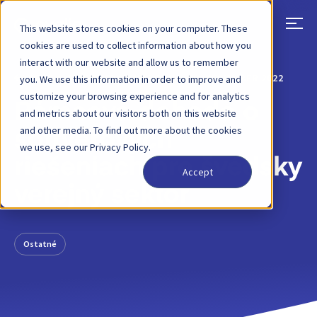
This website stores cookies on your computer. These
cookies are used to collect information about how you
interact with our website and allow us to remember
SPÄŤ
PRÍSPEVOK NA BLOGU
28. NOVEMBER 2022
you. We use this information in order to improve and
customize your browsing experience and for analytics
Rámcová dohoda o
and metrics about our visitors both on this website
and other media. To find out more about the cookies
softvérových
we use, see our Privacy Policy.
riešeniach pre švédsky
Accept
verejný sektor
Ostatné