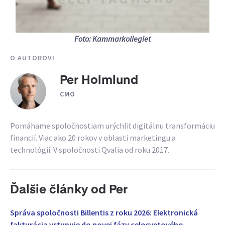
Foto: Kammarkollegiet
O AUTOROVI
Per Holmlund
CMO
Pomáhame spoločnostiam urýchliť digitálnu transformáciu
financií. Viac ako 20 rokov v oblasti marketingu a
technológií. V spoločnosti Qvalia od roku 2017.
Ďalšie články od Per
Správa spoločnosti Billentis z roku 2026: Elektronická
fakturácia vstupuje do novej fázy celosvetového