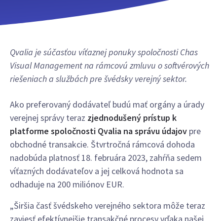
Qvalia je súčasťou víťaznej ponuky spoločnosti Chas
Visual Management na rámcovú zmluvu o softvérových
riešeniach a službách pre švédsky verejný sektor.
Ako preferovaný dodávateľ budú mať orgány a úrady
verejnej správy teraz
zjednodušený prístup k
platforme spoločnosti Qvalia na správu údajov
pre
obchodné transakcie. Štvrtročná rámcová dohoda
nadobúda platnosť 18. februára 2023, zahŕňa sedem
víťazných dodávateľov a jej celková hodnota sa
odhaduje na 200 miliónov EUR.
„Širšia časť švédskeho verejného sektora môže teraz
zaviesť efektívnejšie transakčné procesy vďaka našej