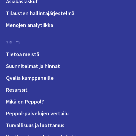
Asiakaslaskut
Tilausten hallintajärjestelmä
Menojen analytiikka
YRITYS
Tietoa meistä
Suunnitelmat ja hinnat
Qvalia kumppaneille
Resurssit
Mikä on Peppol?
Peppol-palvelujen vertailu
Turvallisuus ja luottamus