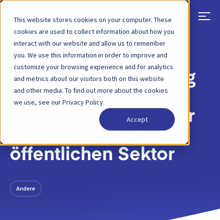
This website stores cookies on your computer. These
cookies are used to collect information about how you
interact with our website and allow us to remember
ZURÜCK
BLOG-BEITRAG
28 NOV, 2022
you. We use this information in order to improve and
customize your browsing experience and for analytics
Rahmenvereinbarung
and metrics about our visitors both on this website
and other media. To find out more about the cookies
über
we use, see our Privacy Policy.
Softwarelösungen für
Accept
den schwedischen
öffentlichen Sektor
Andere