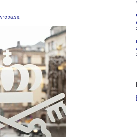
vropa.se
.