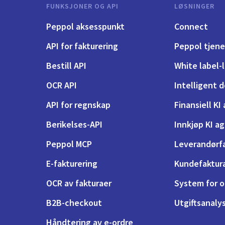
FUNKSJONER OG API
LØSNINGER
Peppol aksesspunkt
Connect
API for fakturering
Peppol tjen
Bestill API
White label-
OCR API
Intelligent
API for regnskap
Finansiell KI
Berikelses-API
Innkjøp KI a
Peppol MCP
Leverandørf
E-fakturering
Kundefaktur
OCR av fakturaer
System for 
B2B-checkout
Utgiftsanaly
Håndtering av e-ordre