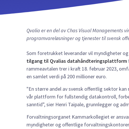
Qvalia er en del av Chas Visual Managements v
programvareløsninger og tjenester til svensk offe
Som foretrukket leverandør vil myndigheter og 
tilgang til Qvalias datahåndteringsplattform
rammeavtalen trer i kraft 18. februar 2023, omfa
en samlet verdi på 200 millioner euro.
"En større andel av svensk offentlig sektor ka
vår plattform for fullstendig datakontroll, for
sanntid", sier Henri Taipale, grunnlegger og adm
Forvaltningsorganet Kammarkollegiet er ansvarl
myndigheter og offentlige forvaltningskontorer