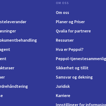
OM OSS
Om oss
esteleverandør
Planer og Priser
løsninger
Qvalia for partnere
 dokumentbehandling
Ressurser
 agent
Hva er Peppol?
gent
Peppol-tjenestesammenlig
akturaer
Sikkerhet og tillit
aer
Samsvar og dekning
ordrehåndtering
Juridisk
se
Karriere
Innstillinger for informasj