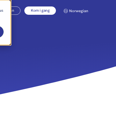
 us
Logg inn
Kom i gang
Norwegian