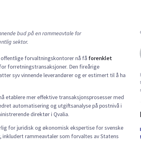
innende bud på en rammeavtale for
ntlig sektor.
offentlige forvaltningskontorer nå få
forenklet
for forretningstransaksjoner. Den fireårige
tter syv vinnende leverandører og er estimert til å ha
n nå etablere mer effektive transaksjonsprosesser med
bedret automatisering og utgiftsanalyse på postnivå i
inistrerende direktør i Qvalia.
ig for juridisk og økonomisk ekspertise for svenske
, inkludert rammeavtaler som forvaltes av Statens