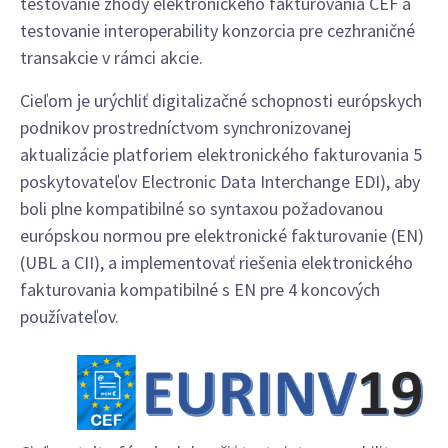
testovanie zhody elektronického fakturovania CEF a
testovanie interoperability konzorcia pre cezhraničné
transakcie v rámci akcie.
Cieľom je urýchliť digitalizačné schopnosti európskych
podnikov prostredníctvom synchronizovanej
aktualizácie platforiem elektronického fakturovania 5
poskytovateľov Electronic Data Interchange EDI), aby
boli plne kompatibilné so syntaxou požadovanou
európskou normou pre elektronické fakturovanie (EN)
(UBL a CII), a implementovať riešenia elektronického
fakturovania kompatibilné s EN pre 4 koncových
používateľov.