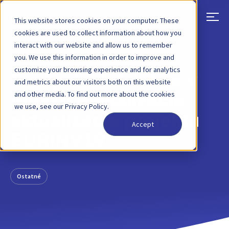
This website stores cookies on your computer. These
cookies are used to collect information about how you
interact with our website and allow us to remember
SPÄŤ
PRÍSPEVOK NA BLOGU
09. MAREC 2021
you. We use this information in order to improve and
customize your browsing experience and for analytics
Európska iniciatíva v
and metrics about our visitors both on this website
and other media. To find out more about the cookies
oblasti digitalizácie:
we use, see our Privacy Policy.
aktualizácia projektu
Accept
EURINV19
Ostatné