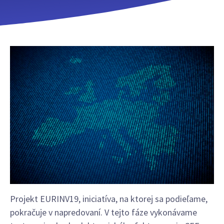
Projekt EURINV19, iniciatíva, na ktorej sa podieľame,
pokračuje v napredovaní. V tejto fáze vykonávame