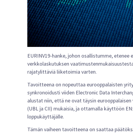
EURINV19-hanke, johon osallistumme, etenee ed
verkkolaskutuksen vaatimustenmukaisuustestau
rajatylittäviä liiketoimia varten.
Tavoitteena on nopeuttaa eurooppalaisten yritys
synkronoidusti viiden Electronic Data Interchan
alustat niin, että ne ovat täysin eurooppalaise
(UBL ja CII) mukaisia, ja ottamalla käyttöön EN
loppukäyttäjälle.
Tämän vaiheen tavoitteena on saattaa päätök