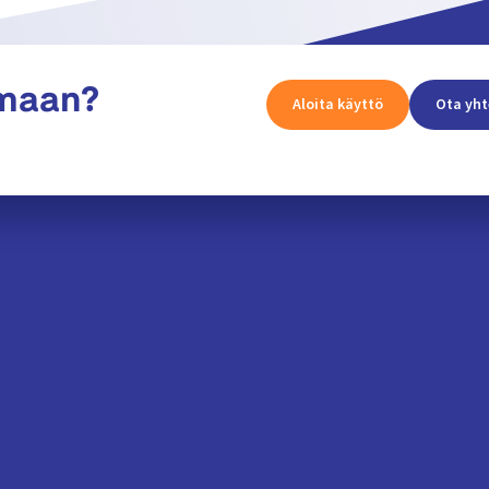
amaan?
Aloita käyttö
Ota yht