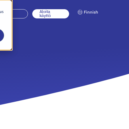
 us
jaudu
Aloita
Finnish
ään
käyttö