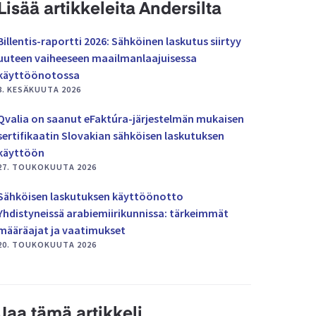
Lisää artikkeleita Andersilta
Billentis-raportti 2026: Sähköinen laskutus siirtyy
uuteen vaiheeseen maailmanlaajuisessa
käyttöönotossa
8. KESÄKUUTA 2026
Qvalia on saanut eFaktúra-järjestelmän mukaisen
sertifikaatin Slovakian sähköisen laskutuksen
käyttöön
27. TOUKOKUUTA 2026
Sähköisen laskutuksen käyttöönotto
Yhdistyneissä arabiemiirikunnissa: tärkeimmät
määräajat ja vaatimukset
20. TOUKOKUUTA 2026
Jaa tämä artikkeli