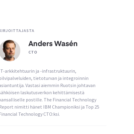
KIRJOITTAJASTA
Anders Wasén
CTO
IT-arkkitehtuurin ja -infrastruktuurin,
pilvipalveluiden, tietoturvan ja integroinnin
asiantuntija. Vastasi aiemmin Ruotsin johtavan
sähköisen laskutusverkon kehittämisestä
kansalliselle postille. The Financial Technology
Report nimitti hänet IBM Championiksi ja Top 25
Financial Technology CTO:ksi.