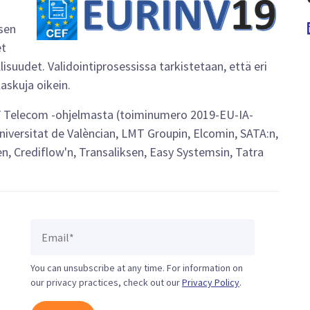
sen
et
isuudet. Validointiprosessissa tarkistetaan, että eri
laskuja oikein.
EF Telecom -ohjelmasta (toiminumero 2019-EU-IA-
niversitat de Valèncian, LMT Groupin, Elcomin, SATA:n,
en, Crediflow'n, Transaliksen, Easy Systemsin, Tatra
You can unsubscribe at any time. For information on
our privacy practices, check out our
Privacy Policy
.