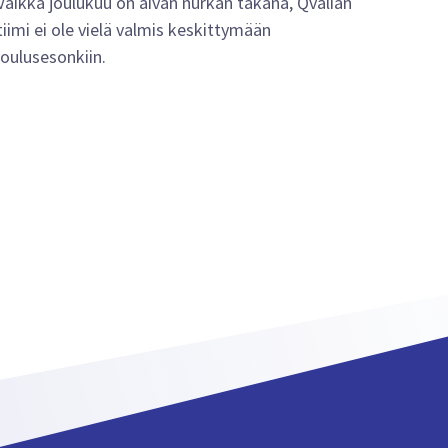
Vaikka joulukuu on aivan nurkan takana, Qvalian
tiimi ei ole vielä valmis keskittymään
joulusesonkiin.