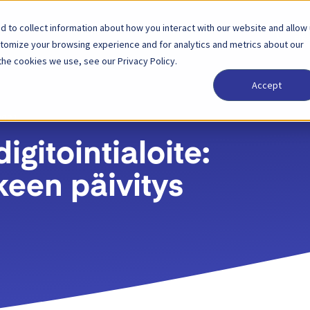
 to collect information about how you interact with our website and allow
tkaisut
Kumppani
Hinnoittelu
Yritys
Kir
sis
stomize your browsing experience and for analytics and metrics about our
the cookies we use, see our Privacy Policy.
Accept
2021
gitointialoite:
een päivitys