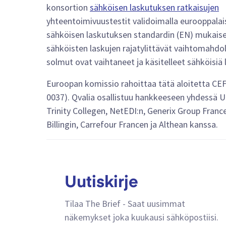
konsortion
sähköisen laskutuksen ratkaisujen
yhteentoimivuustestit validoimalla eurooppalai
sähköisen laskutuksen standardin (EN) mukais
sähköisten laskujen rajatylittävät vaihtomahdoll
solmut ovat vaihtaneet ja käsitelleet sähköisiä 
Euroopan komissio rahoittaa tätä aloitetta C
0037). Qvalia osallistuu hankkeeseen yhdessä U
Trinity Collegen, NetEDI:n, Generix Group Franc
Billingin, Carrefour Francen ja Althean kanssa.
Uutiskirje
Tilaa The Brief - Saat uusimmat
näkemykset joka kuukausi sähköpostiisi.