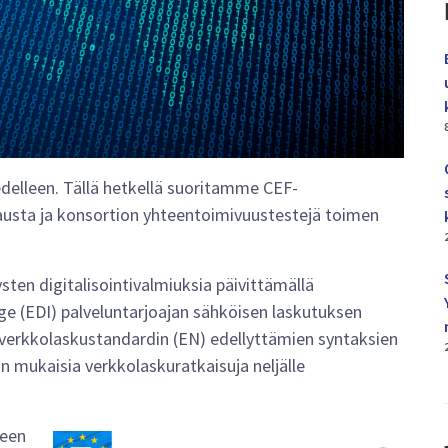
elleen. Tällä hetkellä suoritamme CEF-
sta ja konsortion yhteentoimivuustestejä toimen
ten digitalisointivalmiuksia päivittämällä
ge (EDI) palveluntarjoajan sähköisen laskutuksen
n verkkolaskustandardin (EN) edellyttämien syntaksien
:n mukaisia verkkolaskuratkaisuja neljälle
seen