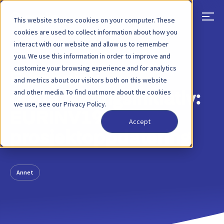
This website stores cookies on your computer. These
cookies are used to collect information about how you
interact with our website and allow us to remember
TILBAKE
BLOGGINNLEGG
09 MAR, 2021
you. We use this information in order to improve and
customize your browsing experience and for analytics
Europeisk
and metrics about our visitors both on this website
and other media. To find out more about the cookies
digitaliseringsinitiativ:
we use, see our Privacy Policy.
EURINV19-
Accept
prosjektoppdatering
Annet