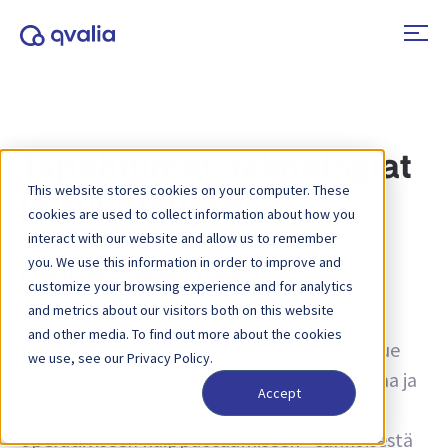
Tapahtumat, teknologiat
This website stores cookies on your computer. These
ja suuntaukset
cookies are used to collect information about how you
interact with our website and allow us to remember
you. We use this information in order to improve and
Kirjoittaja:
Anders Wasén
customize your browsing experience and for analytics
and metrics about our visitors both on this website
Näkemyksiä liiketoimista, teknologioista ja
and other media. To find out more about the cookies
trendeistä sekä uutisia tuotepäivityksistä. Lue
we use, see our Privacy Policy.
lisää siitä, miten prosesseja voidaan parantaa ja
Accept
miten transaktiotietoja voidaan käyttää
operatiiviseen huippuosaamiseen - sähköisestä