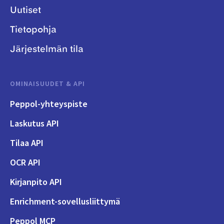
Uutiset
Tietopohja
Järjestelmän tila
OMINAISUUDET & API
Peppol-yhteyspiste
Laskutus API
Tilaa API
OCR API
Kirjanpito API
Enrichment-sovellusliittymä
Peppol MCP