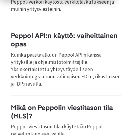
Peppol-verkon käytöstä verkkolaskutukseen ja
muihin yritysviesteihin.
Peppol API:n käyttö: vaiheittainen
opas
Kuinka päästä alkuun Peppol API:n kanssa
yrityksille ja ohjelmistotoimittajille.
Yksinkertaistettu yhteys täydelliseen
verkkointegraatioon valinnaisen EDI:n, rikastuksen
ja IDP:n avulla.
Mikä on Peppolin viestitason tila
(MLS)?
Peppol-viestitason tilaa käytetään Peppol-
palveluntarjoajien välillä