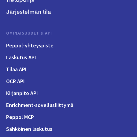
Tietopohja
Järjestelmän tila
OMINAISUUDET & API
Peppol-yhteyspiste
Laskutus API
Tilaa API
OCR API
Kirjanpito API
Enrichment-sovellusliittymä
Peppol MCP
Sähköinen laskutus