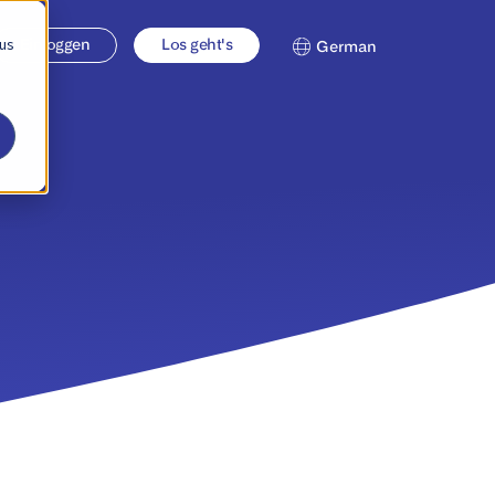
 us
Einloggen
Los geht's
German