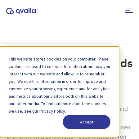
Transaktionen,
This website stores cookies on your computer. These
Technologien und Trends
cookies are used to collect information about how you
interact with our website and allow us to remember
you. We use this information in order to improve and
Kategorie:
E-Order-Management
customize your browsing experience and for analytics
and metrics about our visitors both on this website
E-Orders, die Abkürzung für "elektronische
and other media. To find out more about the cookies
Bestellungen", steht für die Digitalisierung und
we use, see our Privacy Policy.
Automatisierung des
Accept
Auftragsverwaltungsprozesses in verschiedenen
Branchen. In traditionellen Geschäftsabläufen