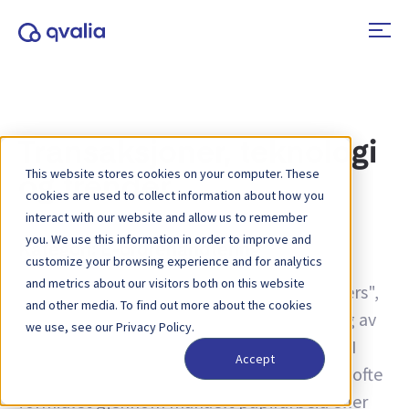
Transaksjoner, teknologi
This website stores cookies on your computer. These
og trender
cookies are used to collect information about how you
interact with our website and allow us to remember
you. We use this information in order to improve and
Kategori:
E-ordrehåndtering
customize your browsing experience and for analytics
and metrics about our visitors both on this website
E-ordrer, en forkortelse for "electronic orders",
and other media. To find out more about the cookies
refererer til digitalisering og automatisering av
we use, see our Privacy Policy.
ordrehåndteringsprosessen i ulike bransjer. I
Accept
tradisjonell forretningsdrift ble bestillinger ofte
formidlet gjennom manuelt papirarbeid eller