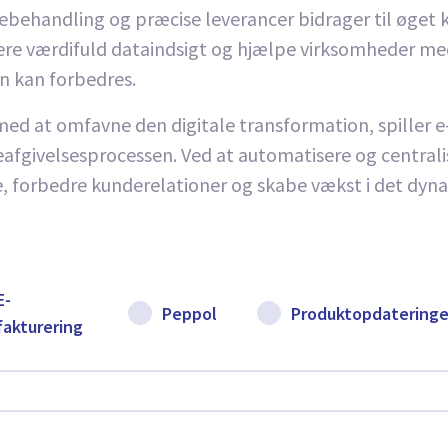
ebehandling og præcise leverancer bidrager til øget k
e værdifuld dataindsigt og hjælpe virksomheder med 
n kan forbedres.
ed at omfavne den digitale transformation, spiller e-
afgivelsesprocessen. Ved at automatisere og central
 forbedre kunderelationer og skabe vækst i det dynami
E-
Peppol
Produktopdateringe
fakturering