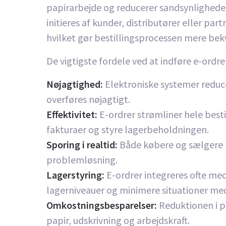
papirarbejde og reducerer sandsynligheden 
initieres af kunder, distributører eller 
hvilket gør bestillingsprocessen mere be
De vigtigste fordele ved at indføre e-ordrer
Nøjagtighed:
Elektroniske systemer reducer
overføres nøjagtigt.
Effektivitet:
E-ordrer strømliner hele besti
fakturaer og styre lagerbeholdningen.
Sporing i realtid:
Både købere og sælgere ka
problemløsning.
Lagerstyring:
E-ordrer integreres ofte med
lagerniveauer og minimere situationer med 
Omkostningsbesparelser:
Reduktionen i p
papir, udskrivning og arbejdskraft.