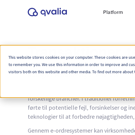
Platform
Transaktioner, 
This website stores cookies on your computer. These cookies are used
to remember you. We use this information in order to improve and cu
visitors both on this website and other media. To find out more about 
Kategori:
Håndtering af e-ordrer
E-ordrer, en forkortelse for "electronic or
forskellige brancher. I traditionel forret
førte til potentielle fejl, forsinkelser og
teknologier til at forbedre nøjagtigheden
Gennem e-ordresystemer kan virksomheder e