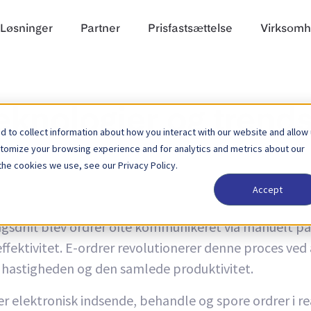
Løsninger
Partner
Prisfastsættelse
Virksom
teknologier og trend
 to collect information about how you interact with our website and allow
stomize your browsing experience and for analytics and metrics about our
the cookies we use, see our Privacy Policy.
Accept
ders", henviser til digitaliseringen og automatisering
ningsdrift blev ordrer ofte kommunikeret via manuelt p
 ineffektivitet. E-ordrer revolutionerer denne proces v
, hastigheden og den samlede produktivitet.
lektronisk indsende, behandle og spore ordrer i real