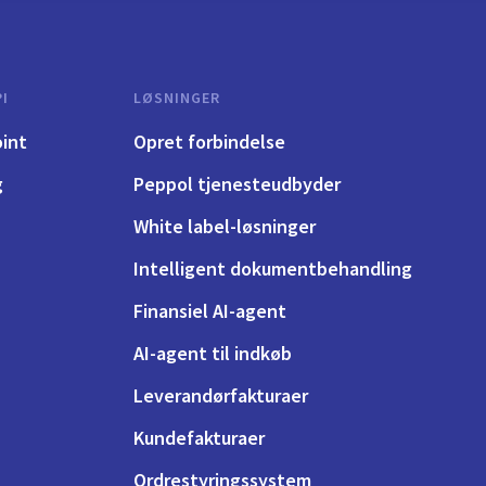
I
LØSNINGER
int
Opret forbindelse
g
Peppol tjenesteudbyder
White label-løsninger
Intelligent dokumentbehandling
Finansiel AI-agent
AI-agent til indkøb
Leverandørfakturaer
Kundefakturaer
Ordrestyringssystem