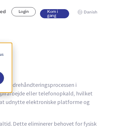
hed
Login
Kom i
Danish
gang
s
 us
en af ordrehåndteringsprocessen i
apirarbejde eller telefonopkald, hvilket
ed at udnytte elektroniske platforme og
tid. Dette eliminerer behovet for fysisk