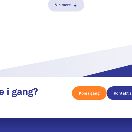
Vis mere
e i gang?
Kom i gang
Kontakt s