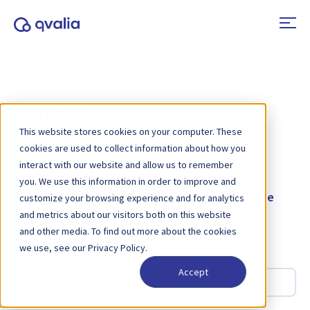
Zdroje
This website stores cookies on your computer. These
cookies are used to collect information about how you
interact with our website and allow us to remember
Všechny typy
Případové studie
you. We use this information in order to improve and
Průvodci
Nástroje
Webináře
customize your browsing experience and for analytics
and metrics about our visitors both on this website
Bílé knihy
and other media. To find out more about the cookies
we use, see our Privacy Policy.
Accept
Hledat