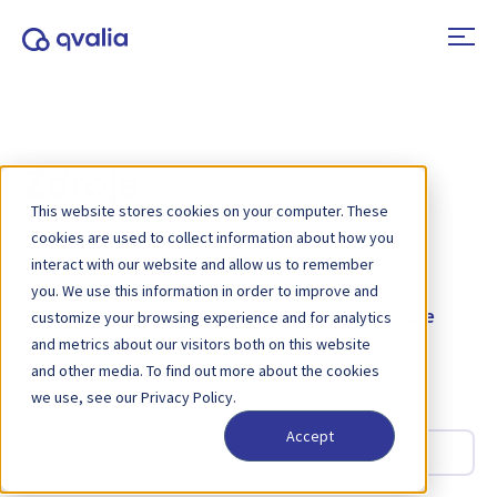
Zdroje
This website stores cookies on your computer. These
cookies are used to collect information about how you
interact with our website and allow us to remember
Všetky typy
Prípadové štúdie
you. We use this information in order to improve and
Príručky
Nástroje
Webináre
customize your browsing experience and for analytics
and metrics about our visitors both on this website
Biele knihy
and other media. To find out more about the cookies
we use, see our Privacy Policy.
Accept
Hľadať