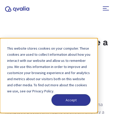
Transakce, technologie a
This website stores cookies on your computer. These
trendy
cookies are used to collect information about how you
interact with our website and allow us to remember
you. We use this information in order to improve and
Kategorie:
Kmenová data
customize your browsing experience and for analytics
and metrics about our visitors both on this website
Kmenová data jsou základní a nejdůležitější
and other media. To find out more about the cookies
data, která definují a kategorizují základní
we use, see our Privacy Policy.
obchodní entity, procesy a objekty v rámci
Accept
organizace. Jedná se o základní informace, na
nichž jsou postaveny různé obchodní aktivity a