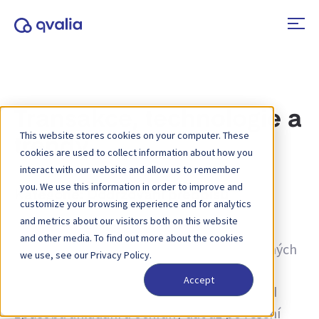
Transakce, technologie a
This website stores cookies on your computer. These
trendy
cookies are used to collect information about how you
interact with our website and allow us to remember
you. We use this information in order to improve and
Kategorie:
Dodržování předpisů
customize your browsing experience and for analytics
and metrics about our visitors both on this website
Dodržování předpisů v kontextu cloudu
and other media. To find out more about the cookies
znamená splnění bezpečnostních, soukromých
we use, see our Privacy Policy.
a provozních standardů, které očekávají
Accept
zákazníci i regulační orgány. Zahrnuje vše od
způsobu ukládání a ochrany dat až po řešení