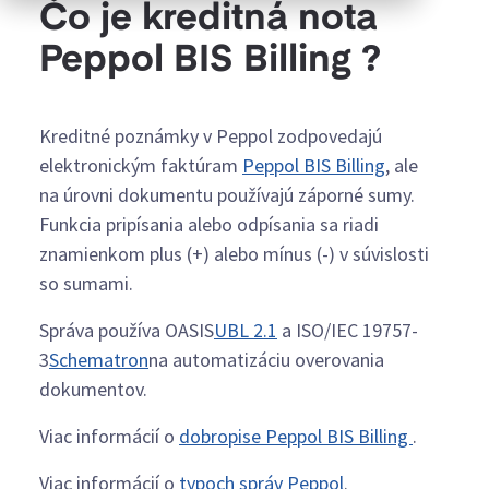
Čo je kreditná nota
Peppol BIS Billing ?
Kreditné poznámky v Peppol zodpovedajú
elektronickým faktúram
Peppol BIS Billing
, ale
na úrovni dokumentu používajú záporné sumy.
Funkcia pripísania alebo odpísania sa riadi
znamienkom plus (+) alebo mínus (-) v súvislosti
so sumami.
Správa používa OASIS
UBL 2.1
a ISO/IEC 19757-
3
Schematron
na automatizáciu overovania
dokumentov.
Viac informácií o
dobropise Peppol BIS Billing
.
Viac informácií o
typoch správ Peppol
.