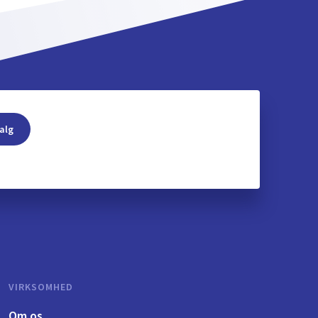
alg
VIRKSOMHED
Om os