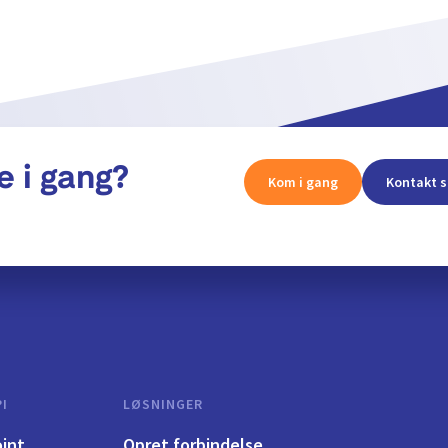
e i gang?
Kom i gang
Kontakt s
I
LØSNINGER
int
Opret forbindelse