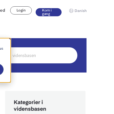
hed
Login
Kom i
Danish
gang
 us
Kategorier i
vidensbasen