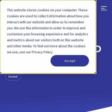
This website stores cookies on your computer. These
cookies are used to collect information about how you
interact with our website and allow us to remember
ZPĚT
PŘÍSPĚVEK NA BLOGU
17. BŘEZNA 2023
you. We use this information in order to improve and
customize your browsing experience and for analytics
Společnost Qvalia
and metrics about our visitors both on this website
and other media. To find out more about the cookies
získala certifikaci ISO
we use, see our Privacy Policy.
27001
Accept
Soulad