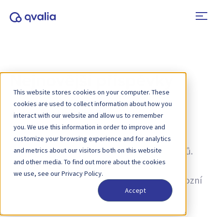
Nejnovější příspěvky
This website stores cookies on your computer. These
cookies are used to collect information about how you
Autor:
Per Holmlund
interact with our website and allow us to remember
you. We use this information in order to improve and
Informace o transakcích, technologiích a
customize your browsing experience and for analytics
trendech a novinky o aktualizacích produktů.
and metrics about our visitors both on this website
and other media. To find out more about the cookies
Zjistěte více o tom, jak zlepšit procesy a jak
we use, see our Privacy Policy.
využívat transakční data pro dosažení provozní
Accept
dokonalosti – od elektronické fakturace,
elektronického objednávání a Peppol až po