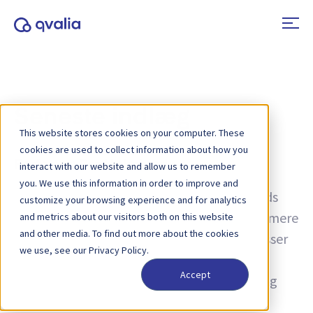
Seneste indlæg
This website stores cookies on your computer. These
cookies are used to collect information about how you
Forfatter:
Per Holmlund
interact with our website and allow us to remember
you. We use this information in order to improve and
Indsigt i transaktioner, teknologier og trends
customize your browsing experience and for analytics
samt nyheder om produktopdateringer. Få mere
and metrics about our visitors both on this website
and other media. To find out more about the cookies
at vide om, hvordan du kan forbedre processer
we use, see our Privacy Policy.
og bruge transaktionsdata til operationel
Accept
excellence - fra e-fakturering, e-bestilling og
Peppol til AI, B2B e-handel og finansiel