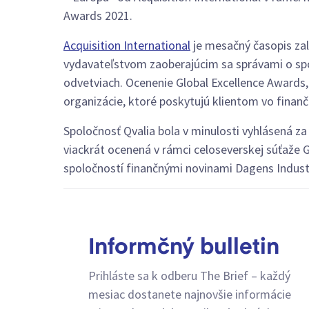
Awards 2021.
Acquisition International
je mesačný časopis zal
vydavateľstvom zaoberajúcim sa správami o spo
odvetviach. Ocenenie Global Excellence Awards, 
organizácie, ktoré poskytujú klientom vo finanč
Spoločnosť Qvalia bola v minulosti vyhlásená za
viackrát ocenená v rámci celoseverskej súťaže G
spoločností finančnými novinami Dagens Industr
Informčný bulletin
Prihláste sa k odberu The Brief – každý
mesiac dostanete najnovšie informácie