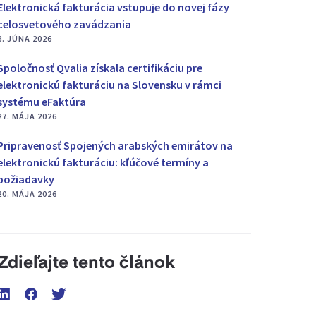
Elektronická fakturácia vstupuje do novej fázy
celosvetového zavádzania
8. JÚNA 2026
Spoločnosť Qvalia získala certifikáciu pre
elektronickú fakturáciu na Slovensku v rámci
systému eFaktúra
27. MÁJA 2026
Pripravenosť Spojených arabských emirátov na
elektronickú fakturáciu: kľúčové termíny a
požiadavky
20. MÁJA 2026
Zdieľajte tento článok