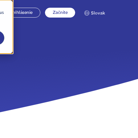
 us
Prihlásenie
Začnite
Slovak