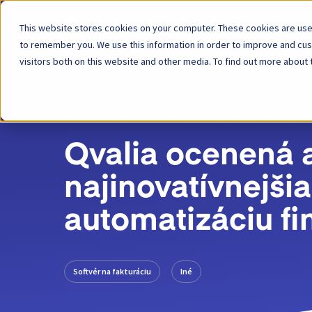
This website stores cookies on your computer. These cookies are used
Platforma
to remember you. We use this information in order to improve and cu
visitors both on this website and other media. To find out more about 
SPÄŤ
PRÍSPEVOK NA BLOGU
03. SEPTEMBER 
Qvalia ocenená 
najinovatívnejši
automatizáciu fi
Softvér na fakturáciu
Iné