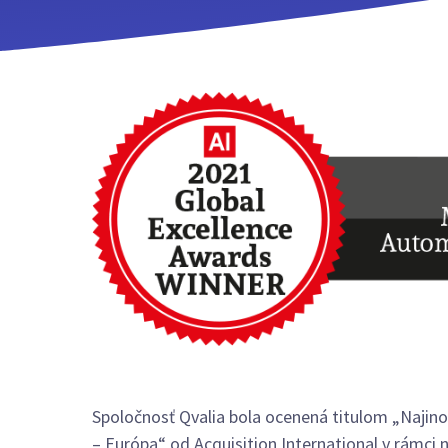
Spoločnosť Qvalia bola ocenená titulom „Najino
– Európa“ od Acquisition International v rámci