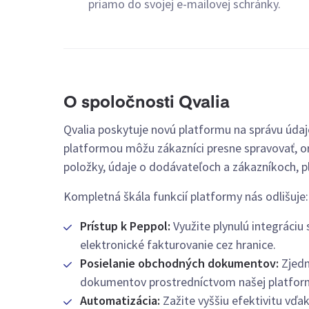
priamo do svojej e-mailovej schránky.
O spoločnosti Qvalia
Qvalia poskytuje novú platformu na správu údaj
platformou môžu zákazníci presne spravovať, or
položky, údaje o dodávateľoch a zákazníkoch, pl
Kompletná škála funkcií platformy nás odlišuje:
Prístup k Peppol:
Využite plynulú integráciu
elektronické fakturovanie cez hranice.
Posielanie obchodných dokumentov:
Zjedn
dokumentov prostredníctvom našej platfor
Automatizácia:
Zažite vyššiu efektivitu vď