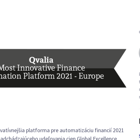
vatívnejšia platforma pre automatizáciu financií 2021
 nadchádzajúceho udeľovania cien Global Excellence