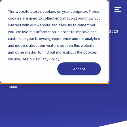
This website stores cookies on your computer. These
cookies are used to collect information about how you
interact with our website and allow us to remember
TAKAISIN
BLOGIKIRJOITUS
8. MARRASKUUTA 2023
you. We use this information in order to improve and
customize your browsing experience and for analytics
Transportstyrelsen
and metrics about our visitors both on this website
and other media. To find out more about the cookies
väljer Qvalia för e-
we use, see our Privacy Policy.
fakturatjänster
Accept
Muut