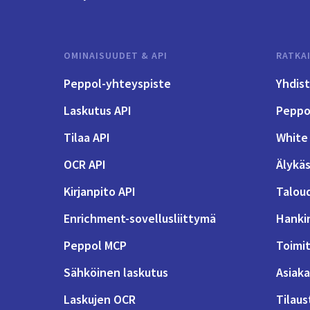
OMINAISUUDET & API
RATKA
Peppol-yhteyspiste
Yhdis
Laskutus API
Peppol
Tilaa API
White 
OCR API
Älykäs
Kirjanpito API
Talou
Enrichment-sovellusliittymä
Hanki
Peppol MCP
Toimit
Sähköinen laskutus
Asiaka
Laskujen OCR
Tilaus