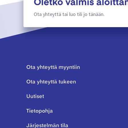
Oletko valmis aloitt
Ota yhteyttä tai luo tili jo tänään.
Ota yhteyttä myyntiin
Ota yhteyttä tukeen
Uutiset
Tietopohja
Järjestelmän tila