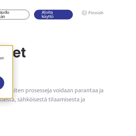
jaudu
Aloita
Finnish
ään
käyttö
kset
 us
iitä, miten prosesseja voidaan parantaa ja
sesta, sähköisestä tilaamisesta ja