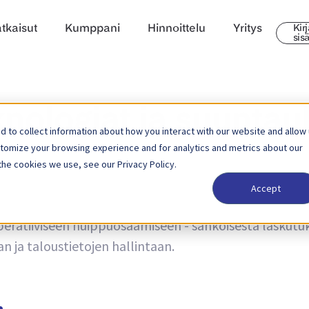
tkaisut
Kumppani
Hinnoittelu
Yritys
Kir
sis
nologiat ja suuntau
 to collect information about how you interact with our website and allow
stomize your browsing experience and for analytics and metrics about our
the cookies we use, see our Privacy Policy.
Accept
 trendeistä sekä uutisia tuotepäivityksistä. Lue lisää s
eratiiviseen huippuosaamiseen - sähköisestä laskutuk
 ja taloustietojen hallintaan.