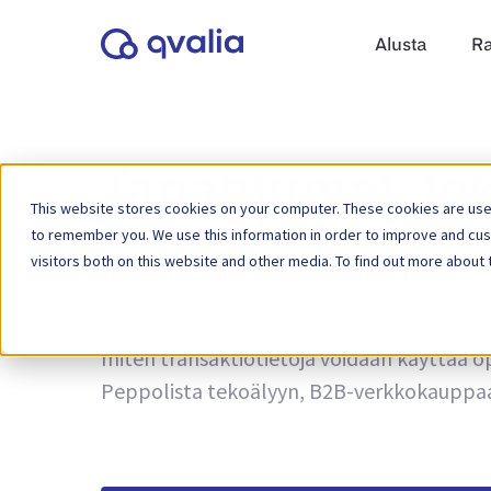
Alusta
Ra
Tapahtumat, tek
This website stores cookies on your computer. These cookies are used
to remember you. We use this information in order to improve and cu
visitors both on this website and other media. To find out more about 
Tunniste:
Liiketoiminnan jatkuvuus
Näkemyksiä liiketoimista, teknologioista ja
miten transaktiotietoja voidaan käyttää op
Peppolista tekoälyyn, B2B-verkkokauppaan