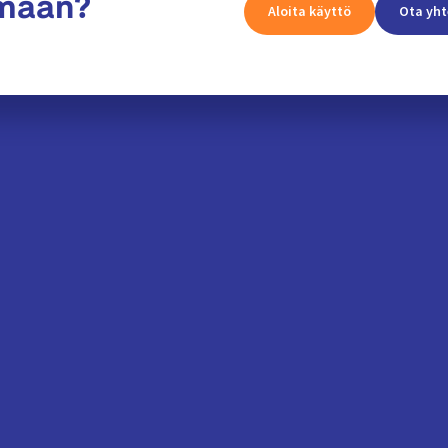
amaan?
Aloita käyttö
Ota yht