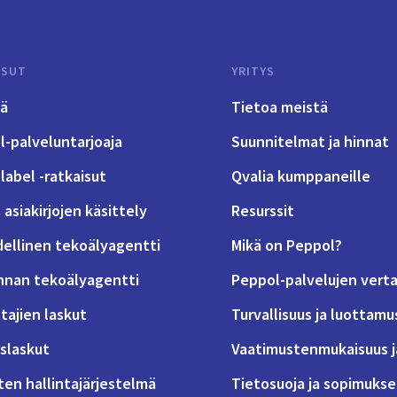
ISUT
YRITYS
tä
Tietoa meistä
-palveluntarjoaja
Suunnitelmat ja hinnat
label -ratkaisut
Qvalia kumppaneille
 asiakirjojen käsittely
Resurssit
dellinen tekoälyagentti
Mikä on Peppol?
nnan tekoälyagentti
Peppol-palvelujen verta
tajien laskut
Turvallisuus ja luottamu
slaskut
Vaatimustenmukaisuus j
ten hallintajärjestelmä
Tietosuoja ja sopimukse