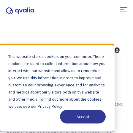
Transakcie, technológie
This website stores cookies on your computer. These
a trendy
cookies are used to collect information about how you
interact with our website and allow us to remember
you. We use this information in order to improve and
Tagy:
Kontinuita podnikania
customize your browsing experience and for analytics
and metrics about our visitors both on this website
Informácie o transakciách, technológiách a
and other media. To find out more about the cookies
trendoch a novinky o aktualizáciách produktov.
we use, see our Privacy Policy.
Získajte viac informácií o tom, ako zlepšiť
Accept
procesy a ako využiť transakčné údaje na
dosiahnutie prevádzkovej dokonalosti – od