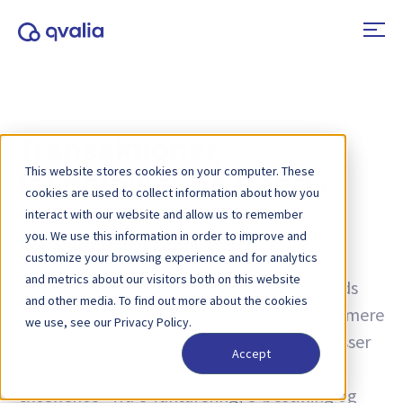
Transaktioner,
This website stores cookies on your computer. These
teknologier og trends
cookies are used to collect information about how you
interact with our website and allow us to remember
you. We use this information in order to improve and
Tag:
Forretningskontinuitet
customize your browsing experience and for analytics
and metrics about our visitors both on this website
Indsigt i transaktioner, teknologier og trends
and other media. To find out more about the cookies
samt nyheder om produktopdateringer. Få mere
we use, see our Privacy Policy.
at vide om, hvordan du kan forbedre processer
Accept
og bruge transaktionsdata til operationel
excellence - fra e-fakturering, e-bestilling og