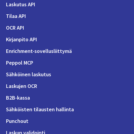
Laskutus API
Tilaa API
OCR API
Kirjanpito API
Enrichment-sovellusliittymä
Peppol MCP
Sähköinen laskutus
Laskujen OCR
B2B-kassa
Sähköisten tilausten hallinta
Punchout
Laskun validointi