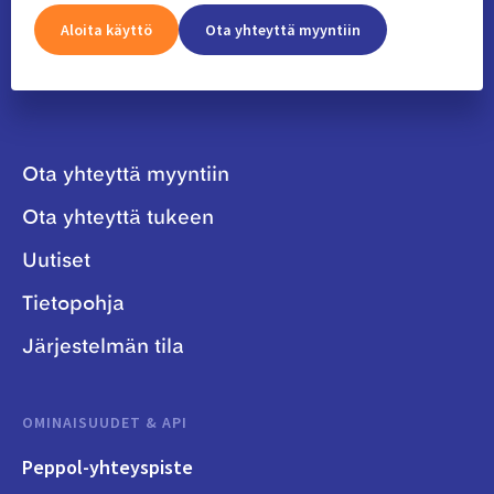
Aloita käyttö
Ota yhteyttä myyntiin
Ota yhteyttä myyntiin
Ota yhteyttä tukeen
Uutiset
Tietopohja
Järjestelmän tila
OMINAISUUDET & API
Peppol-yhteyspiste