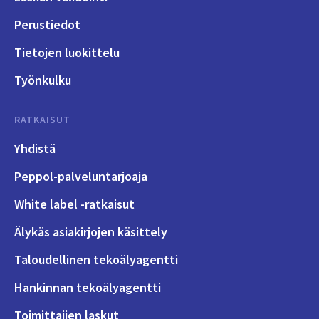
Perustiedot
Tietojen luokittelu
Työnkulku
RATKAISUT
Yhdistä
Peppol-palveluntarjoaja
White label -ratkaisut
Älykäs asiakirjojen käsittely
Taloudellinen tekoälyagentti
Hankinnan tekoälyagentti
Toimittajien laskut