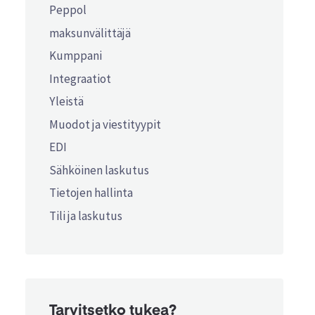
Peppol
maksunvälittäjä
Kumppani
Integraatiot
Yleistä
Muodot ja viestityypit
EDI
Sähköinen laskutus
Tietojen hallinta
Tili ja laskutus
Tarvitsetko tukea?