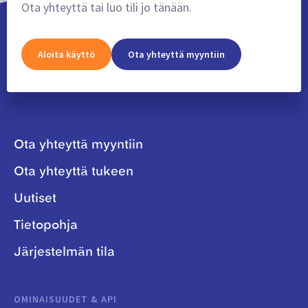
Ota yhteyttä tai luo tili jo tänään.
Aloita käyttö
Ota yhteyttä myyntiin
Ota yhteyttä myyntiin
Ota yhteyttä tukeen
Uutiset
Tietopohja
Järjestelmän tila
OMINAISUUDET & API