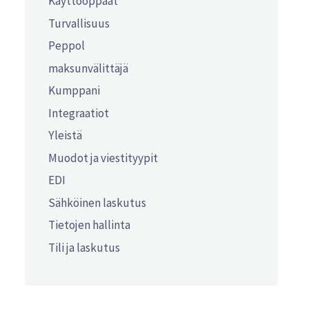
Käyttöoppaat
Turvallisuus
Peppol
maksunvälittäjä
Kumppani
Integraatiot
Yleistä
Muodot ja viestityypit
EDI
Sähköinen laskutus
Tietojen hallinta
Tili ja laskutus