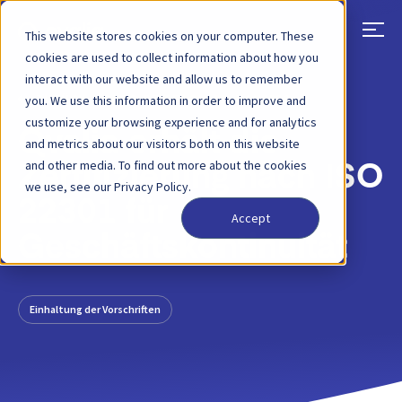
This website stores cookies on your computer. These
cookies are used to collect information about how you
interact with our website and allow us to remember
ZURÜCK
BLOG-BEITRAG
11. MAI 2026
you. We use this information in order to improve and
customize your browsing experience and for analytics
Qvalia erhält die
and metrics about our visitors both on this website
and other media. To find out more about the cookies
Zertifizierung nach ISO
we use, see our Privacy Policy.
22301 für
Accept
Geschäftskontinuität
Einhaltung der Vorschriften