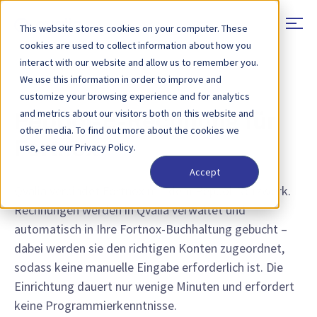
This website stores cookies on your computer. These
cookies are used to collect information about how you
interact with our website and allow us to remember you.
We use this information in order to improve and
INTEGRATION VON ANSCHLÜSSEN
customize your browsing experience and for analytics
and metrics about our visitors both on this website and
Peppol-E-Rechnung für
other media. To find out more about the cookies we
Fortnox
use, see our Privacy Policy.
Accept
Qvalia verbindet Fortnox mit dem Peppol-Netzwerk.
Rechnungen werden in Qvalia verwaltet und
automatisch in Ihre Fortnox-Buchhaltung gebucht –
dabei werden sie den richtigen Konten zugeordnet,
sodass keine manuelle Eingabe erforderlich ist. Die
Einrichtung dauert nur wenige Minuten und erfordert
keine Programmierkenntnisse.